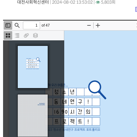
대전사회혁신센터
|
2024-08-02 13:53:02 |
5,803회
lis
본문