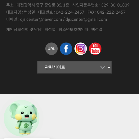
주소 : 대전광역시 중구 중앙로 85, 1층
사업자등록번호 :
329-80-01839
대표자명 :
백성열
대표번호 :
042-224-2457
FAX :
042-222-2457
이메일 : djsicenter@naver.com / djsicenter@gmail.com
개인정보정책 및 담당 : 백성열
청소년보호책임자 : 백성열