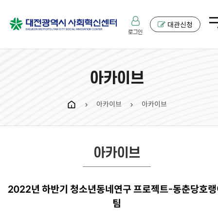
대관신청
로그인
아카이브
아카이브
아카이브
chevron_right
chevron_right
아카이브
2022년 하반기 청소년동네연구 프로젝트-동춘당호
팀