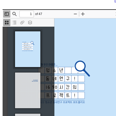
lis
본문