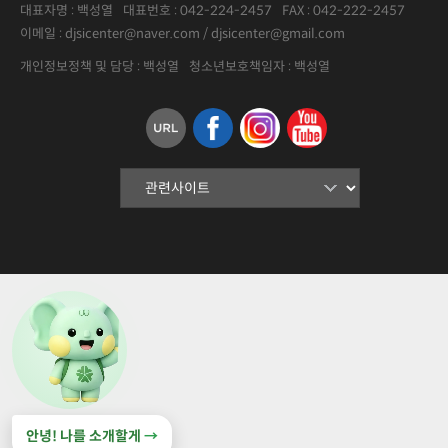
대표자명 :
백성열
대표번호 :
042-224-2457
FAX :
042-222-2457
이메일 : djsicenter@naver.com / djsicenter@gmail.com
개인정보정책 및 담당 : 백성열
청소년보호책임자 : 백성열
안녕! 나를 소개할게
→