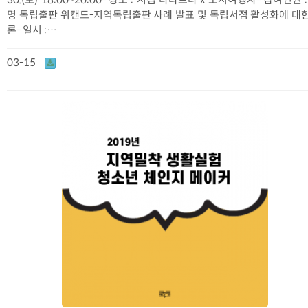
명 독립출판 위캔드-지역독립출판 사례 발표 및 독립서점 활성화에 대한
론- 일시 :…
03-15