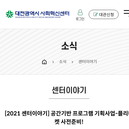
대관신청
로그인
소식
소식
센터이야기
chevron_right
chevron_right
센터이야기
[2021 센터이야기] 공간기반 프로그램 기획사업-플
켓 사전준비!