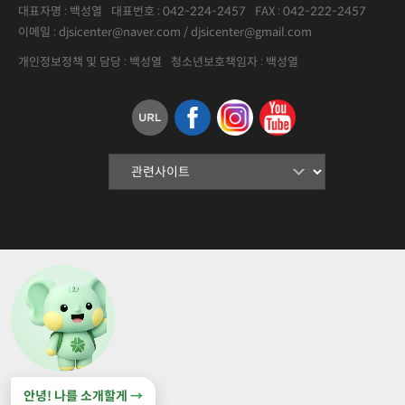
대표자명 :
백성열
대표번호 :
042-224-2457
FAX :
042-222-2457
이메일 : djsicenter@naver.com / djsicenter@gmail.com
개인정보정책 및 담당 : 백성열
청소년보호책임자 : 백성열
안녕! 나를 소개할게
→