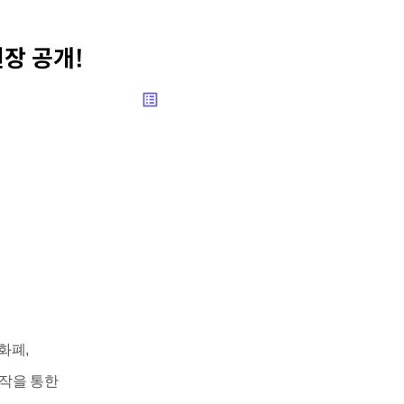
장 공개!
list_alt
화폐,
제작을 통한